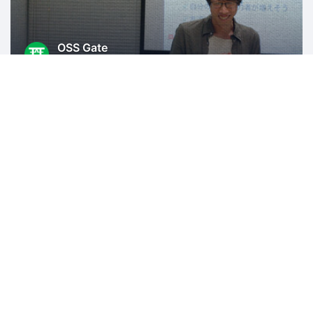
OSS Gate
1486人
東京
オープンソース
Rubyアソシエーション
2507人
島根
Ruby
Ruby on Rails
IT
異業種交流